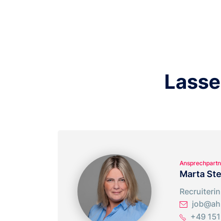
Lasse
Ansprechpartn
Marta St
Recruiterin
job@ah-
+49 151